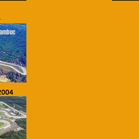
4
 Sambuc
2004