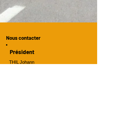
Nous contacter
Président
THIL Johann
Tél :
06 85 19 46 92
E-mail :
president.mcowriders@gmail.com
Trésorier
PONCZEK Logan :
tresiorier.mcowriders@gmail.com
Tél :
06 70 01 06 66